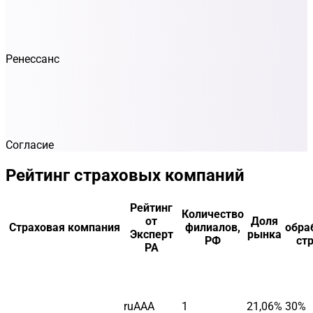
Ренессанс
Согласие
Рейтинг страховых компаний
Рейтинг
Количество
от
Доля
Страховая компания
филиалов,
обра
Эксперт
рынка
РФ
ст
РА
ruAAA
1
21,06%
30%