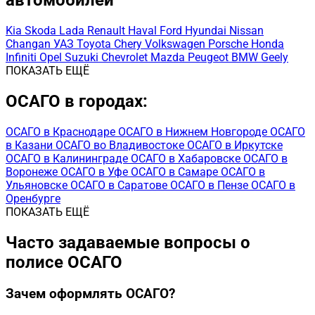
автомобилей
Kia
Skoda
Lada
Renault
Haval
Ford
Hyundai
Nissan
Changan
УАЗ
Toyota
Chery
Volkswagen
Porsche
Honda
Infiniti
Opel
Suzuki
Chevrolet
Mazda
Peugeot
BMW
Geely
ПОКАЗАТЬ ЕЩЁ
ОСАГО в городах:
ОСАГО в Краснодаре
ОСАГО в Нижнем Новгороде
ОСАГО
в Казани
ОСАГО во Владивостоке
ОСАГО в Иркутске
ОСАГО в Калининграде
ОСАГО в Хабаровске
ОСАГО в
Воронеже
ОСАГО в Уфе
ОСАГО в Самаре
ОСАГО в
Ульяновске
ОСАГО в Саратове
ОСАГО в Пензе
ОСАГО в
Оренбурге
ПОКАЗАТЬ ЕЩЁ
Часто задаваемые вопросы о
полисе ОСАГО
Зачем оформлять ОСАГО?