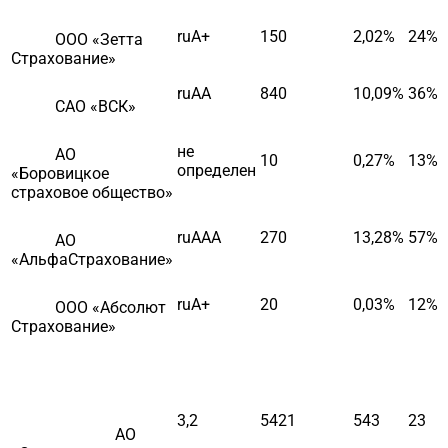
ruA+
150
2,02%
24%
ООО «Зетта
Страхование»
ruAA
840
10,09%
36%
САО «ВСК»
не
АО
10
0,27%
13%
определен
«Боровицкое
страховое общество»
ruAAA
270
13,28%
57%
АО
«АльфаСтрахование»
ruA+
20
0,03%
12%
ООО «Абсолют
Страхование»
3,2
5421
543
23
АО