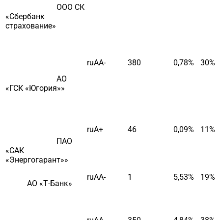
ООО СК
«Сбербанк
cтрахование»
ruAA-
380
0,78%
30%
АО
«ГСК «Югория»»
ruA+
46
0,09%
11%
ПАО
«САК
«Энергогарант»»
ruAA-
1
5,53%
19%
АО «Т-Банк»